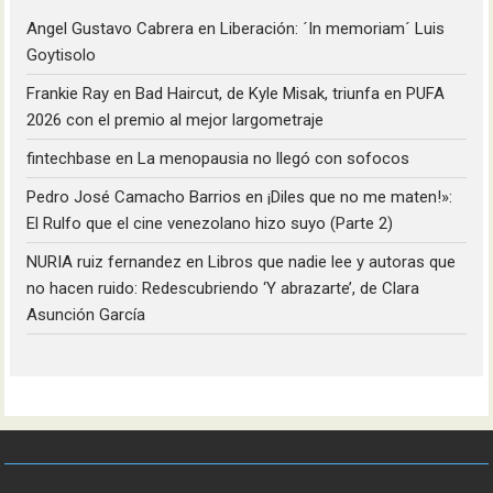
Angel Gustavo Cabrera
en
Liberación: ´In memoriam´ Luis
Goytisolo
Frankie Ray
en
Bad Haircut, de Kyle Misak, triunfa en PUFA
2026 con el premio al mejor largometraje
fintechbase
en
La menopausia no llegó con sofocos
Pedro José Camacho Barrios
en
¡Diles que no me maten!»:
El Rulfo que el cine venezolano hizo suyo (Parte 2)
NURIA ruiz fernandez
en
Libros que nadie lee y autoras que
no hacen ruido: Redescubriendo ‘Y abrazarte’, de Clara
Asunción García