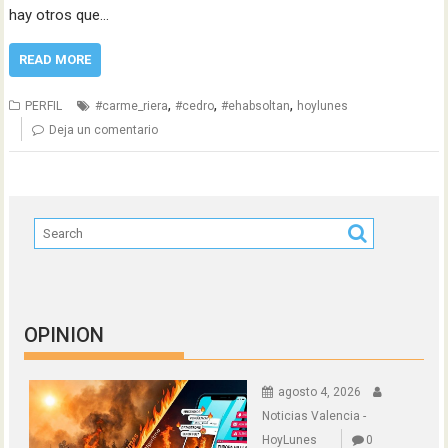
hay otros que…
READ MORE
,
,
,
PERFIL
#carme_riera
#cedro
#ehabsoltan
hoylunes
Deja un comentario
OPINION
agosto 4, 2026
Noticias Valencia -
HoyLunes
0