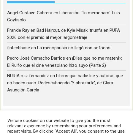
Angel Gustavo Cabrera
en
Liberación: ´In memoriam´ Luis
Goytisolo
Frankie Ray
en
Bad Haircut, de Kyle Misak, triunfa en PUFA
2026 con el premio al mejor largometraje
fintechbase
en
La menopausia no llegó con sofocos
Pedro José Camacho Barrios
en
¡Diles que no me maten!»:
El Rulfo que el cine venezolano hizo suyo (Parte 2)
NURIA ruiz fernandez
en
Libros que nadie lee y autoras que
no hacen ruido: Redescubriendo ‘Y abrazarte’, de Clara
Asunción García
We use cookies on our website to give you the most
relevant experience by remembering your preferences and
repeat visits. By clicking “Accept All”, you consent to the use