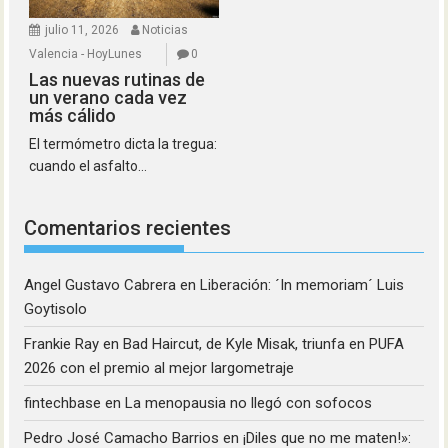
julio 11, 2026
Noticias
Valencia - HoyLunes
0
Las nuevas rutinas de
un verano cada vez
más cálido
El termómetro dicta la tregua:
cuando el asfalto...
Comentarios recientes
Angel Gustavo Cabrera
en
Liberación: ´In memoriam´ Luis
Goytisolo
Frankie Ray
en
Bad Haircut, de Kyle Misak, triunfa en PUFA
2026 con el premio al mejor largometraje
fintechbase
en
La menopausia no llegó con sofocos
Pedro José Camacho Barrios
en
¡Diles que no me maten!»: