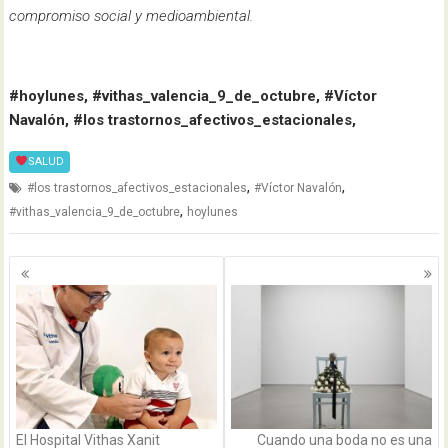
compromiso social y medioambiental.
#hoylunes, #vithas_valencia_9_de_octubre, #Víctor
Navalón, #los trastornos_afectivos_estacionales,
SALUD
,
,
#los trastornos_afectivos_estacionales
#Víctor Navalón
,
#vithas_valencia_9_de_octubre
hoylunes
Navegación
de
entradas
El Hospital Vithas Xanit
Cuando una boda no es una