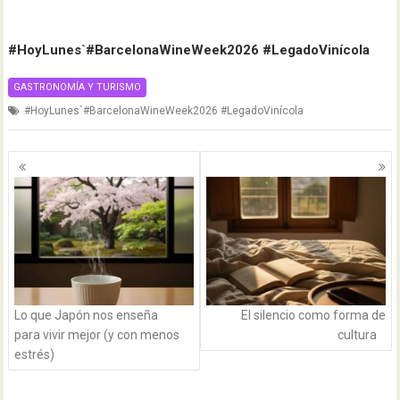
#HoyLunes`#BarcelonaWineWeek2026 #LegadoVinícola
GASTRONOMÍA Y TURISMO
#HoyLunes`#BarcelonaWineWeek2026 #LegadoVinícola
Navegación
de
entradas
Lo que Japón nos enseña
El silencio como forma de
para vivir mejor (y con menos
cultura
estrés)