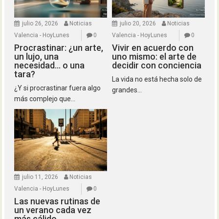
julio 26, 2026
Noticias
julio 20, 2026
Noticias
Valencia - HoyLunes
0
Valencia - HoyLunes
0
Procrastinar: ¿un arte,
Vivir en acuerdo con
un lujo, una
uno mismo: el arte de
necesidad… o una
decidir con conciencia
tara?
La vida no está hecha solo de
¿Y si procrastinar fuera algo
grandes...
más complejo que...
julio 11, 2026
Noticias
Valencia - HoyLunes
0
Las nuevas rutinas de
un verano cada vez
más cálido