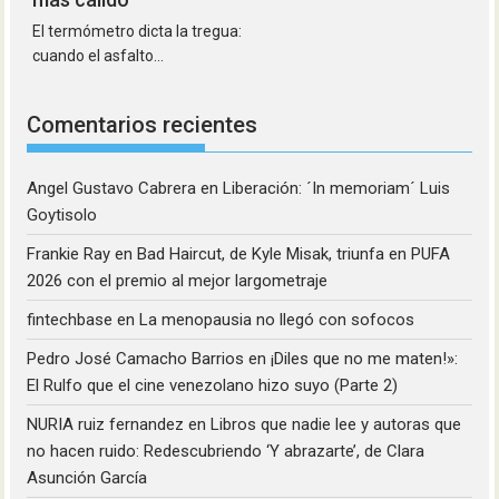
El termómetro dicta la tregua:
cuando el asfalto...
Comentarios recientes
Angel Gustavo Cabrera
en
Liberación: ´In memoriam´ Luis
Goytisolo
Frankie Ray
en
Bad Haircut, de Kyle Misak, triunfa en PUFA
2026 con el premio al mejor largometraje
fintechbase
en
La menopausia no llegó con sofocos
Pedro José Camacho Barrios
en
¡Diles que no me maten!»:
El Rulfo que el cine venezolano hizo suyo (Parte 2)
NURIA ruiz fernandez
en
Libros que nadie lee y autoras que
no hacen ruido: Redescubriendo ‘Y abrazarte’, de Clara
Asunción García