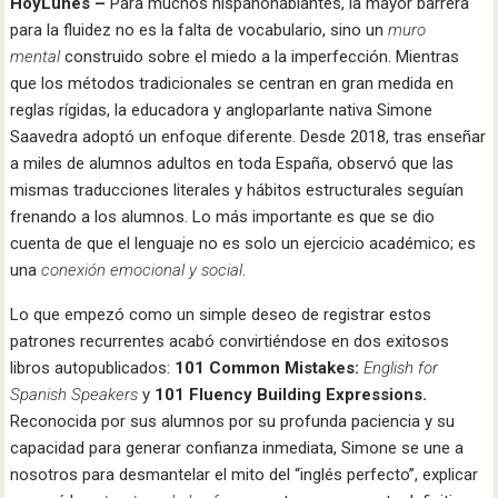
HoyLunes –
Para muchos hispanohablantes, la mayor barrera
para la fluidez no es la falta de vocabulario, sino un
muro
mental
construido sobre el miedo a la imperfección. Mientras
que los métodos tradicionales se centran en gran medida en
reglas rígidas, la educadora y angloparlante nativa Simone
Saavedra adoptó un enfoque diferente. Desde 2018, tras enseñar
a miles de alumnos adultos en toda España, observó que las
mismas traducciones literales y hábitos estructurales seguían
frenando a los alumnos. Lo más importante es que se dio
cuenta de que el lenguaje no es solo un ejercicio académico; es
una
conexión emocional y social
.
Lo que empezó como un simple deseo de registrar estos
patrones recurrentes acabó convirtiéndose en dos exitosos
libros autopublicados:
101 Common Mistakes:
English for
Spanish Speakers
y
101 Fluency Building Expressions.
Reconocida por sus alumnos por su profunda paciencia y su
capacidad para generar confianza inmediata, Simone se une a
nosotros para desmantelar el mito del “inglés perfecto”, explicar