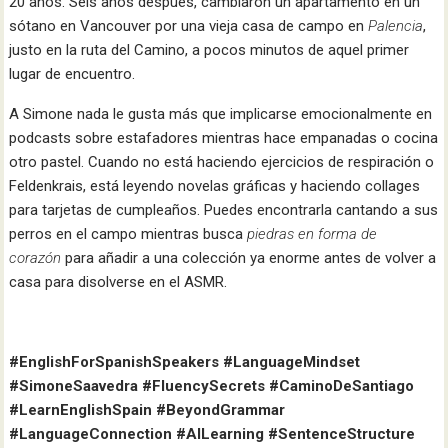
20 años. Seis años después, cambiaron un apartamento en un
sótano en Vancouver por una vieja casa de campo en
Palencia
,
justo en la ruta del Camino, a pocos minutos de aquel primer
lugar de encuentro.
A Simone nada le gusta más que implicarse emocionalmente en
podcasts sobre estafadores mientras hace empanadas o cocina
otro pastel. Cuando no está haciendo ejercicios de respiración o
Feldenkrais, está leyendo novelas gráficas y haciendo collages
para tarjetas de cumpleaños. Puedes encontrarla cantando a sus
perros en el campo mientras busca
piedras en forma de
corazón
para añadir a una colección ya enorme antes de volver a
casa para disolverse en el ASMR.
#EnglishForSpanishSpeakers #LanguageMindset
#SimoneSaavedra #FluencySecrets #CaminoDeSantiago
#LearnEnglishSpain #BeyondGrammar
#LanguageConnection #AILearning #SentenceStructure