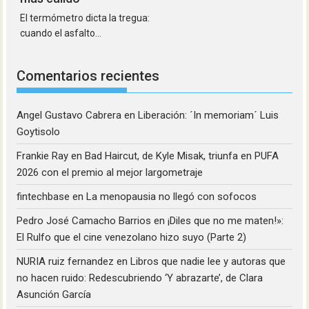
El termómetro dicta la tregua:
cuando el asfalto...
Comentarios recientes
Angel Gustavo Cabrera
en
Liberación: ´In memoriam´ Luis
Goytisolo
Frankie Ray
en
Bad Haircut, de Kyle Misak, triunfa en PUFA
2026 con el premio al mejor largometraje
fintechbase
en
La menopausia no llegó con sofocos
Pedro José Camacho Barrios
en
¡Diles que no me maten!»:
El Rulfo que el cine venezolano hizo suyo (Parte 2)
NURIA ruiz fernandez
en
Libros que nadie lee y autoras que
no hacen ruido: Redescubriendo ‘Y abrazarte’, de Clara
Asunción García