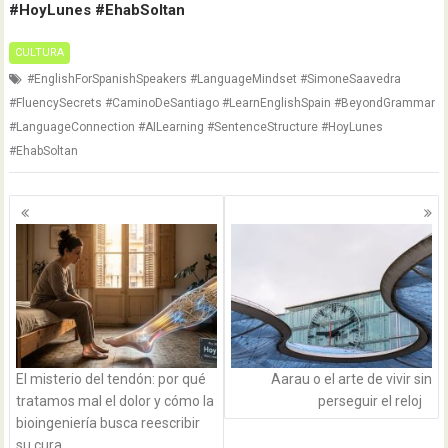
#HoyLunes #EhabSoltan
CULTURA
#EnglishForSpanishSpeakers #LanguageMindset #SimoneSaavedra
#FluencySecrets #CaminoDeSantiago #LearnEnglishSpain #BeyondGrammar
#LanguageConnection #AILearning #SentenceStructure #HoyLunes
#EhabSoltan
Navegación
de
entradas
El misterio del tendón: por qué
Aarau o el arte de vivir sin
tratamos mal el dolor y cómo la
perseguir el reloj
bioingeniería busca reescribir
su cura