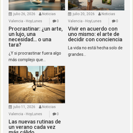
julio 26, 2026
Noticias
julio 20, 2026
Noticias
Valencia - HoyLunes
0
Valencia - HoyLunes
0
Procrastinar: ¿un arte,
Vivir en acuerdo con
un lujo, una
uno mismo: el arte de
necesidad… o una
decidir con conciencia
tara?
La vida no está hecha solo de
¿Y si procrastinar fuera algo
grandes...
más complejo que...
julio 11, 2026
Noticias
Valencia - HoyLunes
0
Las nuevas rutinas de
un verano cada vez
más cálido