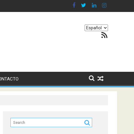
en nuestro equilibrio emocional
Elegir
Feed RSS
un
idioma
ONTACTO