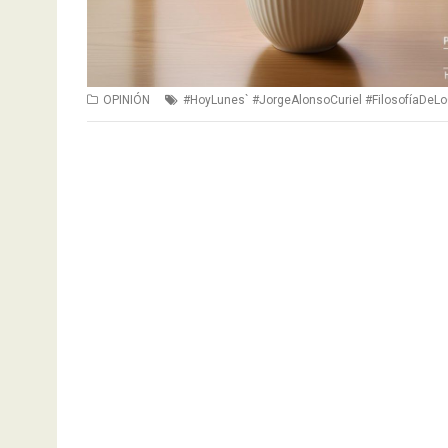
OPINIÓN
#HoyLunes` #JorgeAlonsoCuriel #FilosofíaDeLo