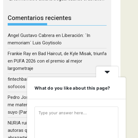
Comentarios recientes
Angel Gustavo Cabrera
en
Liberación: ´In
memoriam´ Luis Goytisolo
Frankie Ray
en
Bad Haircut, de Kyle Misak, triunfa
en PUFA 2026 con el premio al mejor
largometraje
fintechbase
en
La menopausia no llegó con
sofocos
What do you like about this page?
Pedro José Camacho Barrios
en
¡Diles que no
me maten!»: El Rulfo que el cine venezolano hizo
suyo (Parte 2)
NURIA ruiz fernandez
en
Libros que nadie lee y
autoras que no hacen ruido: Redescubriendo ‘Y
abrazarte’, de Clara Asunción García