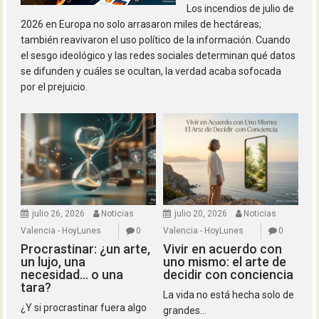
Los incendios de julio de
2026 en Europa no solo arrasaron miles de hectáreas;
también reavivaron el uso político de la información. Cuando
el sesgo ideológico y las redes sociales determinan qué datos
se difunden y cuáles se ocultan, la verdad acaba sofocada
por el prejuicio.
julio 26, 2026
Noticias
julio 20, 2026
Noticias
Valencia - HoyLunes
0
Valencia - HoyLunes
0
Procrastinar: ¿un arte,
Vivir en acuerdo con
un lujo, una
uno mismo: el arte de
necesidad… o una
decidir con conciencia
tara?
La vida no está hecha solo de
¿Y si procrastinar fuera algo
grandes...