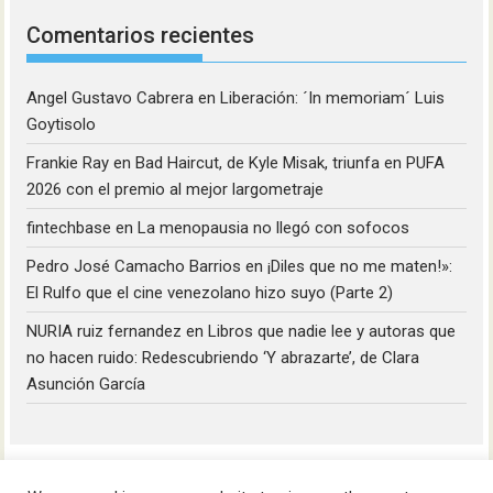
Comentarios recientes
Angel Gustavo Cabrera
en
Liberación: ´In memoriam´ Luis
Goytisolo
Frankie Ray
en
Bad Haircut, de Kyle Misak, triunfa en PUFA
2026 con el premio al mejor largometraje
fintechbase
en
La menopausia no llegó con sofocos
Pedro José Camacho Barrios
en
¡Diles que no me maten!»:
El Rulfo que el cine venezolano hizo suyo (Parte 2)
NURIA ruiz fernandez
en
Libros que nadie lee y autoras que
no hacen ruido: Redescubriendo ‘Y abrazarte’, de Clara
Asunción García