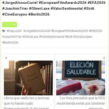
#JorgeAlonsoCuriel`#EuropeanFilmAwards2026 #EFA2026
#JoachimTrier #OliverLaxe #ValorSentimental #Sirât
#CineEuropeo #Berlín2026
CULTURA
#HoyLunes` #JorgeAlonsoCuriel`#EuropeanFilmAwards2026 #EFA2026
#JoachimTrier #OliverLaxe #ValorSentimental #Sirât #CineEuropeo
#Berlín2026
Navegación
de
entradas
Libros que nadie lee y autoras
Los tres pescados que la OCU
que no hacen ruido:
recomienda evitar por contener
Redescubriendo ‘Y abrazarte’,
mercurio