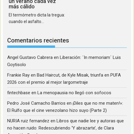
un verano cada vez
más cálido
El termómetro dicta la tregua:
cuando el asfalto...
Comentarios recientes
Angel Gustavo Cabrera
en
Liberación: ´In memoriam´ Luis
Goytisolo
Frankie Ray
en
Bad Haircut, de Kyle Misak, triunfa en PUFA
2026 con el premio al mejor largometraje
fintechbase
en
La menopausia no llegó con sofocos
Pedro José Camacho Barrios
en
¡Diles que no me maten!»:
El Rulfo que el cine venezolano hizo suyo (Parte 2)
NURIA ruiz fernandez
en
Libros que nadie lee y autoras que
no hacen ruido: Redescubriendo ‘Y abrazarte’, de Clara