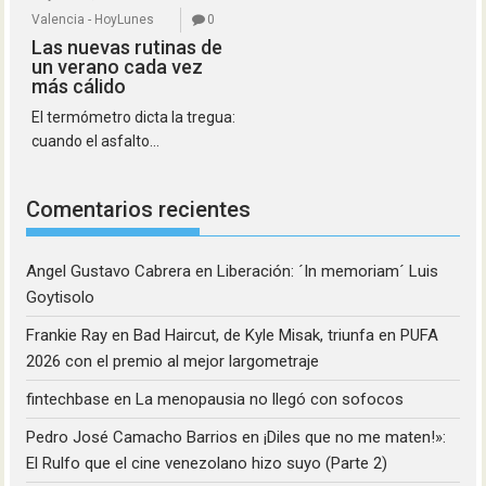
Valencia - HoyLunes
0
Las nuevas rutinas de
un verano cada vez
más cálido
El termómetro dicta la tregua:
cuando el asfalto...
Comentarios recientes
Angel Gustavo Cabrera
en
Liberación: ´In memoriam´ Luis
Goytisolo
Frankie Ray
en
Bad Haircut, de Kyle Misak, triunfa en PUFA
2026 con el premio al mejor largometraje
fintechbase
en
La menopausia no llegó con sofocos
Pedro José Camacho Barrios
en
¡Diles que no me maten!»:
El Rulfo que el cine venezolano hizo suyo (Parte 2)