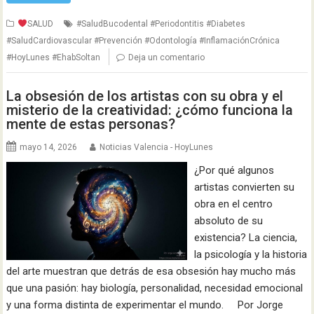
SALUD
#SaludBucodental #Periodontitis #Diabetes
#SaludCardiovascular #Prevención #Odontología #InflamaciónCrónica
#HoyLunes #EhabSoltan
Deja un comentario
La obsesión de los artistas con su obra y el
misterio de la creatividad: ¿cómo funciona la
mente de estas personas?
mayo 14, 2026
Noticias Valencia - HoyLunes
¿Por qué algunos
artistas convierten su
obra en el centro
absoluto de su
existencia? La ciencia,
la psicología y la historia
del arte muestran que detrás de esa obsesión hay mucho más
que una pasión: hay biología, personalidad, necesidad emocional
y una forma distinta de experimentar el mundo. Por Jorge