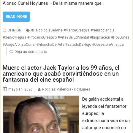
Alonso Curiel Hoylunes – De la misma manera que…
READ MORE
OPINIÓN
#PsicologíaDelArte #MenteCreativa #Neurociencia
#GenioYFigura #ProcesoCreativo #ArteYSaludMental #Inspiración #HoyLunes
#JorgeAlonsoCuriel #FilosofíaDelArte #EstadoDeFlujo #ObsesiónArtística
Deja un comentario
Muere el actor Jack Taylor a los 99 años, el
americano que acabó convirtiéndose en un
fantasma del cine español
mayo 14, 2026
Noticias Valencia - HoyLunes
De galán accidental a
leyenda del fantaterror
europeo: la
extraordinaria vida de un
actor que encontró en