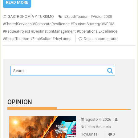
READ MORE
GASTRONOMÍA Y TURISMO
#SaudiTourism #Vision2030
#SharedServices #CorporateResilience #TourismStrategy #NEOM
#RedSeaProject #DestinationManagement #OperationalExcellence
#GlobalTourism #EhabSoltan #HoyLunes
Deja un comentario
OPINION
agosto 4, 2026
Noticias Valencia -
HoyLunes
0