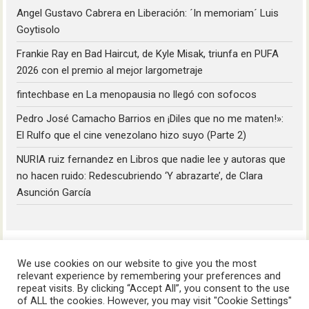
Angel Gustavo Cabrera
en
Liberación: ´In memoriam´ Luis
Goytisolo
Frankie Ray
en
Bad Haircut, de Kyle Misak, triunfa en PUFA
2026 con el premio al mejor largometraje
fintechbase
en
La menopausia no llegó con sofocos
Pedro José Camacho Barrios
en
¡Diles que no me maten!»:
El Rulfo que el cine venezolano hizo suyo (Parte 2)
NURIA ruiz fernandez
en
Libros que nadie lee y autoras que
no hacen ruido: Redescubriendo ‘Y abrazarte’, de Clara
Asunción García
We use cookies on our website to give you the most
relevant experience by remembering your preferences and
repeat visits. By clicking “Accept All”, you consent to the use
of ALL the cookies. However, you may visit "Cookie Settings"
HoyLunes © 2023