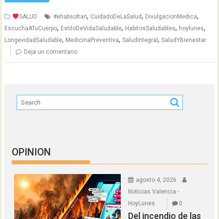
,
,
,
SALUD
#ehabsoltan
CuidadoDeLaSalud
DivulgacionMedica
,
,
,
,
EscuchaATuCuerpo
EstiloDeVidaSaludable
HabitosSaludables
hoylunes
,
,
,
LongevidadSaludable
MedicinaPreventiva
SaludIntegral
SaludYBienestar
Deja un comentario
OPINION
agosto 4, 2026
Noticias Valencia -
HoyLunes
0
Del incendio de las