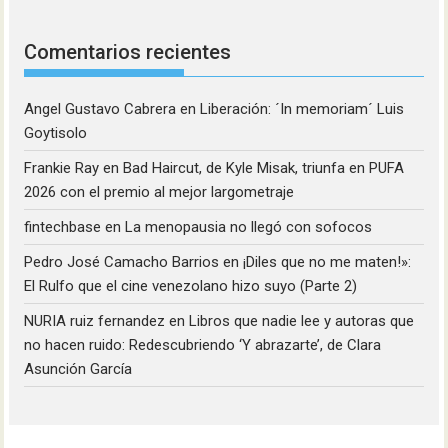
Comentarios recientes
Angel Gustavo Cabrera
en
Liberación: ´In memoriam´ Luis
Goytisolo
Frankie Ray
en
Bad Haircut, de Kyle Misak, triunfa en PUFA
2026 con el premio al mejor largometraje
fintechbase
en
La menopausia no llegó con sofocos
Pedro José Camacho Barrios
en
¡Diles que no me maten!»:
El Rulfo que el cine venezolano hizo suyo (Parte 2)
NURIA ruiz fernandez
en
Libros que nadie lee y autoras que
no hacen ruido: Redescubriendo ‘Y abrazarte’, de Clara
Asunción García