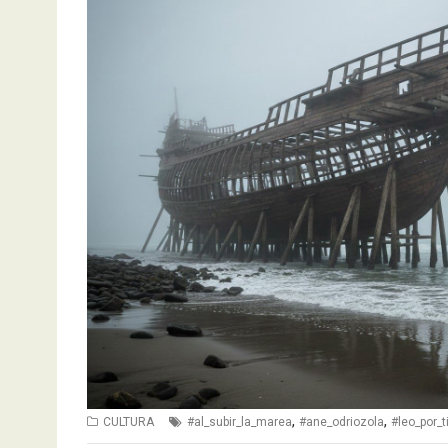
,
,
CULTURA
#al_subir_la_marea
#ane_odriozola
#leo_por_t