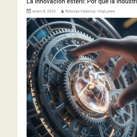
La innovación estéril: Por qué la indust
enero 8, 2026
Noticias Valencia - HoyLunes