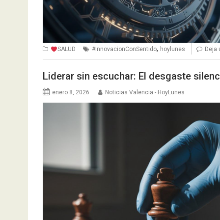
,
SALUD
#InnovacionConSentido
hoylunes
Deja 
Liderar sin escuchar: El desgaste silen
enero 8, 2026
Noticias Valencia - HoyLunes