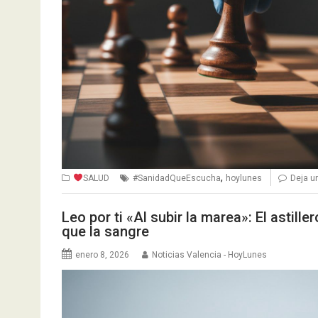
,
SALUD
#SanidadQueEscucha
hoylunes
Deja u
Leo por ti «Al subir la marea»: El astil
que la sangre
enero 8, 2026
Noticias Valencia - HoyLunes