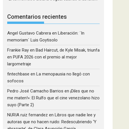
Comentarios recientes
Angel Gustavo Cabrera
en
Liberación: ´In
memoriam´ Luis Goytisolo
Frankie Ray
en
Bad Haircut, de Kyle Misak, triunfa
en PUFA 2026 con el premio al mejor
largometraje
fintechbase
en
La menopausia no llegó con
sofocos
Pedro José Camacho Barrios
en
¡Diles que no
me maten!»: El Rulfo que el cine venezolano hizo
suyo (Parte 2)
NURIA ruiz fernandez
en
Libros que nadie lee y
autoras que no hacen ruido: Redescubriendo ‘Y
abrazarte’, de Clara Asunción García