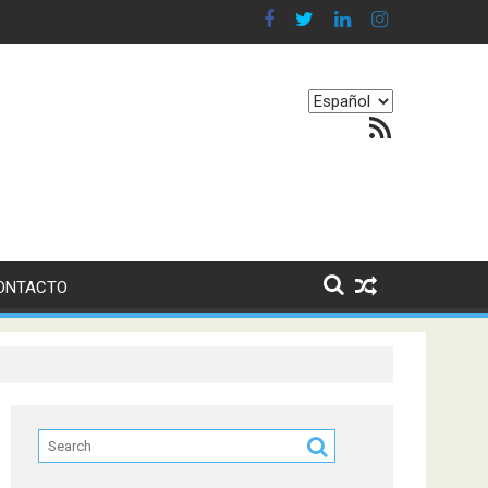
 en nuestro equilibrio emocional
Elegir
Feed RSS
un
idioma
ONTACTO