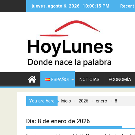
Saltar
jueves, agosto 6, 2026
10:00:16 PM
Recent
al
contenido
ESPAÑOL
NOTICIAS
ECONOMÍA
You are here
Inicio
2026
enero
8
Día:
8 de enero de 2026