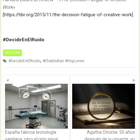
Work»
[https://hbr.org/2015/11/the-decision-fatigue-of-creative-work]
#DecidirEnElRuido
CULTURA
,
#DecidirEnElRuido
#EhabSoltan #HoyLunes
Navegación
de
entradas
España fabrica tecnología
Agatha Christie: 50 años
sanitaria, pero el reto sigue
después de su muerte, su