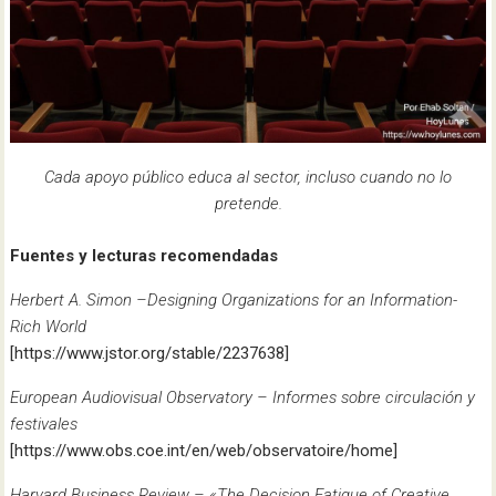
Cada apoyo público educa al sector, incluso cuando no lo
pretende.
Fuentes y lecturas recomendadas
Herbert A. Simon –Designing Organizations for an Information-
Rich World
[https://www.jstor.org/stable/2237638]
European Audiovisual Observatory – Informes sobre circulación y
festivales
[https://www.obs.coe.int/en/web/observatoire/home]
Harvard Business Review – «The Decision Fatigue of Creative