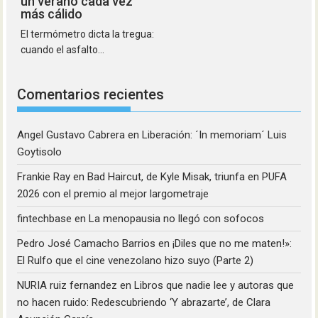
un verano cada vez
más cálido
El termómetro dicta la tregua:
cuando el asfalto...
Comentarios recientes
Angel Gustavo Cabrera
en
Liberación: ´In memoriam´ Luis
Goytisolo
Frankie Ray
en
Bad Haircut, de Kyle Misak, triunfa en PUFA
2026 con el premio al mejor largometraje
fintechbase
en
La menopausia no llegó con sofocos
Pedro José Camacho Barrios
en
¡Diles que no me maten!»:
El Rulfo que el cine venezolano hizo suyo (Parte 2)
NURIA ruiz fernandez
en
Libros que nadie lee y autoras que
no hacen ruido: Redescubriendo ‘Y abrazarte’, de Clara