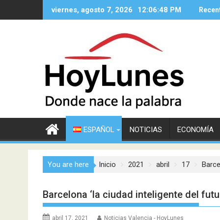
Saltar
viernes, agosto 7, 2026
12:06:49 PM
Recen
al
contenido
ESPAÑOL
NOTICIAS
ECONOMÍA
You are here
Inicio
2021
abril
17
Barce
Barcelona ‘la ciudad inteligente del fut
abril 17, 2021
Noticias Valencia - HoyLunes