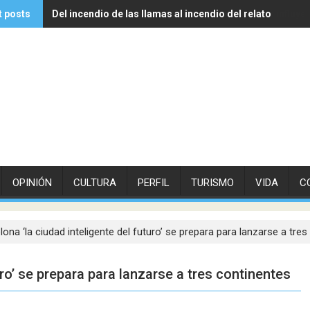
t posts
Del incendio de las llamas al incendio del relato
Experto de Vithas explica cómo las olas de calor influye
OPINIÓN
CULTURA
PERFIL
TURISMO
VIDA
C
lona ‘la ciudad inteligente del futuro’ se prepara para lanzarse a tre
uro’ se prepara para lanzarse a tres continentes