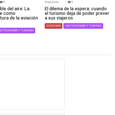
0
HoyLunes
0
ible del aire: La
El dilema de la espera: cuando
re como
el turismo deja de poder prever
tura de la aviación
a sus viajeros
ECONOMIA
GASTRONOMÍA Y TURISMO
ASTRONOMÍA Y TURISMO