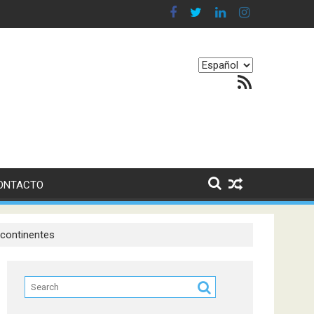
n en nuestro equilibrio emocional
Elegir
Feed RSS
un
idioma
ONTACTO
s continentes