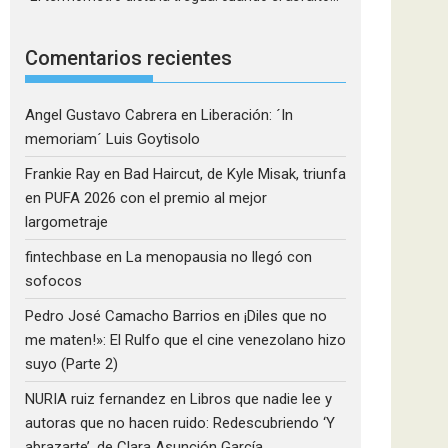
Comentarios recientes
Angel Gustavo Cabrera
en
Liberación: ´In
memoriam´ Luis Goytisolo
Frankie Ray
en
Bad Haircut, de Kyle Misak, triunfa
en PUFA 2026 con el premio al mejor
largometraje
fintechbase
en
La menopausia no llegó con
sofocos
Pedro José Camacho Barrios
en
¡Diles que no
me maten!»: El Rulfo que el cine venezolano hizo
suyo (Parte 2)
NURIA ruiz fernandez
en
Libros que nadie lee y
autoras que no hacen ruido: Redescubriendo ‘Y
abrazarte’, de Clara Asunción García