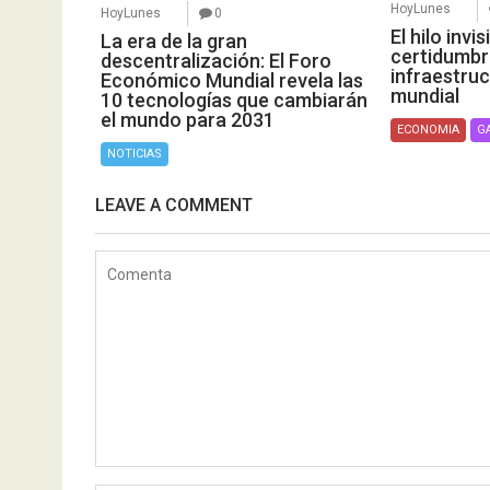
HoyLunes
HoyLunes
0
El hilo invis
La era de la gran
certidumb
descentralización: El Foro
infraestruc
Económico Mundial revela las
mundial
10 tecnologías que cambiarán
el mundo para 2031
ECONOMIA
G
NOTICIAS
LEAVE A COMMENT