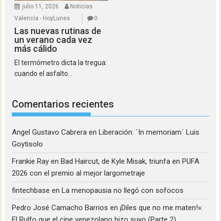
julio 11, 2026
Noticias
Valencia - HoyLunes
0
Las nuevas rutinas de
un verano cada vez
más cálido
El termómetro dicta la tregua:
cuando el asfalto...
Comentarios recientes
Angel Gustavo Cabrera
en
Liberación: ´In memoriam´ Luis
Goytisolo
Frankie Ray
en
Bad Haircut, de Kyle Misak, triunfa en PUFA
2026 con el premio al mejor largometraje
fintechbase
en
La menopausia no llegó con sofocos
Pedro José Camacho Barrios
en
¡Diles que no me maten!»:
El Rulfo que el cine venezolano hizo suyo (Parte 2)